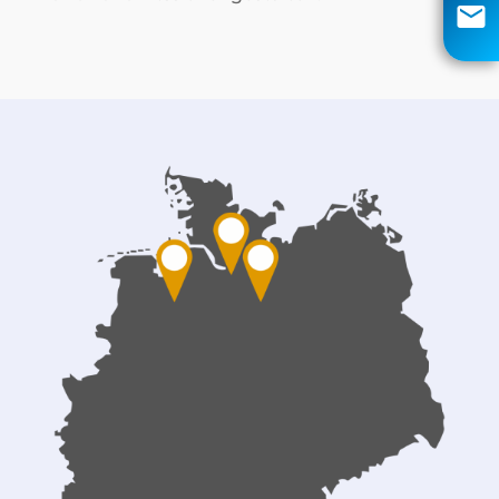
info@aci-edv.de
Rückruf