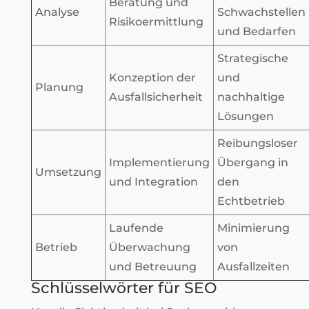
Beratung und
Analyse
Schwachstellen
Risikoermittlung
und Bedarfen
Strategische
Konzeption der
und
Planung
Ausfallsicherheit
nachhaltige
Lösungen
Reibungsloser
Implementierung
Übergang in
Umsetzung
und Integration
den
Echtbetrieb
Laufende
Minimierung
Betrieb
Überwachung
von
und Betreuung
Ausfallzeiten
Schlüsselwörter für SEO