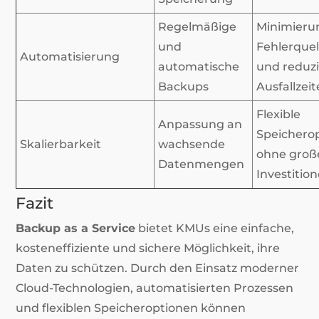
Regelmäßige
Minimieru
und
Fehlerquel
Automatisierung
automatische
und reduzi
Backups
Ausfallzei
Flexible
Anpassung an
Speichero
Skalierbarkeit
wachsende
ohne groß
Datenmengen
Investitio
Fazit
Backup as a Service
bietet KMUs eine einfache,
kosteneffiziente und sichere Möglichkeit, ihre
Daten zu schützen. Durch den Einsatz moderner
Cloud-Technologien, automatisierten Prozessen
und flexiblen Speicheroptionen können