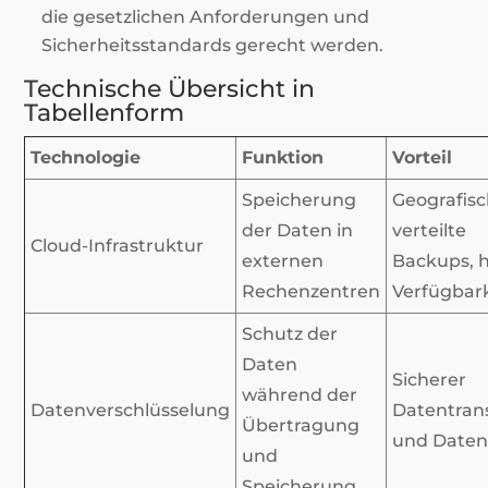
die gesetzlichen Anforderungen und
Sicherheitsstandards gerecht werden.
Technische Übersicht in
Tabellenform
Technologie
Funktion
Vorteil
Speicherung
Geografis
der Daten in
verteilte
Cloud-Infrastruktur
externen
Backups, 
Rechenzentren
Verfügbar
Schutz der
Daten
Sicherer
während der
Datenverschlüsselung
Datentran
Übertragung
und Daten
und
Speicherung