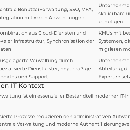
Unternehmen,
entrale Benutzerverwaltung, SSO, MFA;
skalierbare u
ntegration mit vielen Anwendungen
benötigen
ombination aus Cloud-Diensten und
KMUs mit be
okaler Infrastruktur, Synchronisation der
Systemen, die
aten
migrieren m
usgelagerte Verwaltung durch
Unternehmen
pezialisierte Dienstleister, regelmäßige
Abteilung, di
pdates und Support
Experten set
en IT-Kontext
waltung ist ein essenzieller Bestandteil moderner IT-In
ierte Prozesse reduzieren den administrativen Aufwan
entrale Verwaltung und moderne Authentifizierungsv