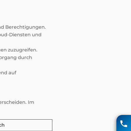
nd Berechtigungen.
oud-Diensten und
n zuzugreifen.
organg durch
end auf
terscheiden. Im
Matthias Voigt
04131 85 90
ch