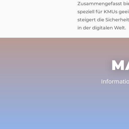
Zusammengefasst biet
speziell für KMUs gee
steigert die Sicherhe
in der digitalen Welt.
M
Informati