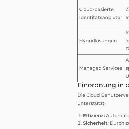
Cloud-basierte
Z
Identitätsanbieter
I
K
Hybridlösungen
l
D
A
Managed Services
s
U
Einordnung in d
Die Cloud Benutzerver
unterstützt:
Effizienz:
Automatis
Sicherheit:
Durch z