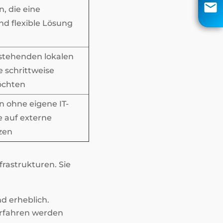
info@aci-edv.de
 die eine
nd flexible Lösung
Rückruf
stehenden lokalen
 schrittweise
öchten
 ohne eigene IT-
e auf externe
zen
frastrukturen. Sie
d erheblich.
erfahren werden