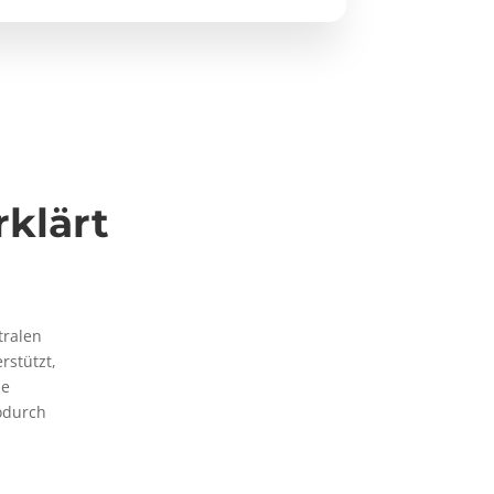
klärt
tralen
rstützt,
ie
odurch