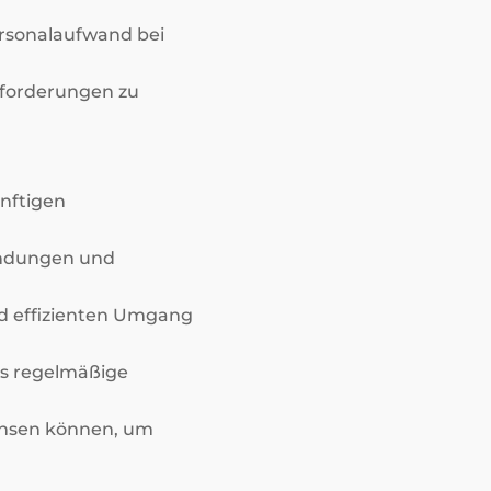
ersonalaufwand bei
nforderungen zu
ünftigen
endungen und
nd effizienten Umgang
as regelmäßige
chsen können, um