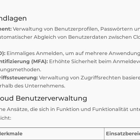
ndlagen
ent:
Verwaltung von Benutzerprofilen, Passwörtern u
tomatischer Abgleich von Benutzerdaten zwischen Cl
):
Einmaliges Anmelden, um auf mehrere Anwendunge
tifizierung (MFA):
Erhöhte Sicherheit beim Anmeldev
igungsmethoden.
riffssteuerung:
Verwaltung von Zugriffsrechten basier
erhalb des Unternehmens.
Cloud Benutzerverwaltung
che Ansätze, die sich in Funktion und Funktionalität un
icht:
erkmale
Einsatzberei