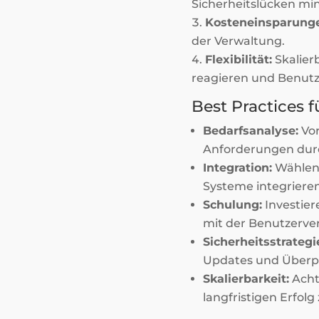
Sicherheitslücken min
Kosteneinsparung
der Verwaltung.
Flexibilität:
Skalier
reagieren und Benutz
Best Practices 
Bedarfsanalyse:
Vor
Anforderungen dur
Integration:
Wählen 
Systeme integrieren 
Schulung:
Investier
mit der Benutzerve
Sicherheitsstrategi
Updates und Überpr
Skalierbarkeit:
Acht
langfristigen Erfolg