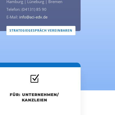
Hamburg | Lüneburg | Bremen
Telefon: (04131) 85 90
E-Mail:
info@aci-edv.de
STRATEGIEGESPRÄCH VEREINBAREN
Z
FÜR: UNTERNEHMEN/
KANZLEIEN