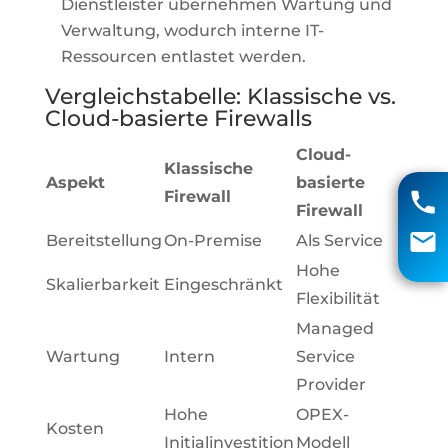
Dienstleister übernehmen Wartung und
Verwaltung, wodurch interne IT-
Ressourcen entlastet werden.
Vergleichstabelle: Klassische vs.
Cloud-basierte Firewalls
Cloud-
Matthias Voigt
Klassische
Aspekt
basierte
Firewall
04131 85 90
Firewall
Bereitstellung
On-Premise
Als Service
info@aci-edv.de
Hohe
Skalierbarkeit
Eingeschränkt
Rückruf
Flexibilität
Managed
Wartung
Intern
Service
Provider
Hohe
OPEX-
Kosten
Initialinvestition
Modell