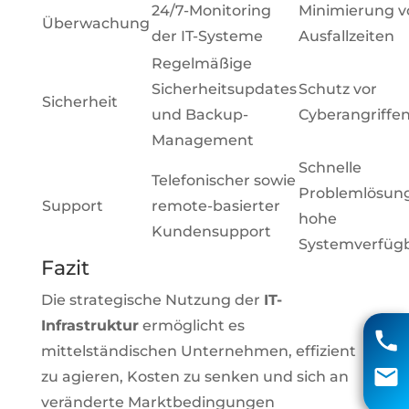
24/7-Monitoring
Minimierung v
Überwachung
der IT-Systeme
Ausfallzeiten
Regelmäßige
Sicherheitsupdates
Schutz vor
Sicherheit
und Backup-
Cyberangriffe
Management
Schnelle
Telefonischer sowie
Problemlösun
Support
remote-basierter
hohe
Kundensupport
Systemverfügb
Fazit
Die strategische Nutzung der
IT-
Matthias Voigt
Infrastruktur
ermöglicht es
04131 85 90
mittelständischen Unternehmen, effizient
zu agieren, Kosten zu senken und sich an
info@aci-edv.de
veränderte Marktbedingungen