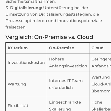
Sicherheitsmaßnahmen.
Digitalisierung:
Unterstützung bei der
Umsetzung von Digitalisierungsstrategien, die
Prozesse optimieren und Innovationspotenziale
freisetzen.
Vergleich: On-Premise vs. Cloud
Kriterium
On-Premise
Cloud
Höhere
Geringer
Investitionskosten
Anfangsinvestition
Anfangsin
Wartung 
Internes IT-Team
Wartung
Cloud-An
erforderlich
überno
Eingeschränkte
Hohe
Flexibilität
Skalierung
Skalierba