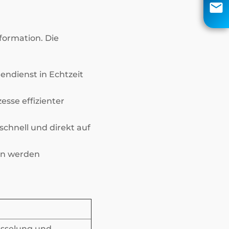
info@aci-edv.de
Rückruf
sformation. Die
ndienst in Echtzeit
esse effizienter
hnell und direkt auf
gen werden
üsselung und