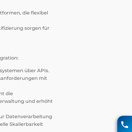
tformen, die flexibel
fizierung sorgen für
gration:
systemen über APIs.
tsanforderungen mit
mt die
Verwaltung und erhöht
Matthias Voigt
ur Datenverarbeitung
lle Skalierbarkeit
04131 85 90