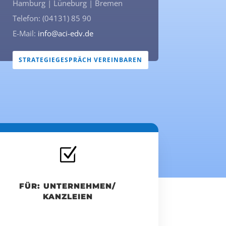
Hamburg | Lüneburg | Bremen
Telefon: (04131) 85 90
E-Mail:
info@aci-edv.de
STRATEGIEGESPRÄCH VEREINBAREN
Z
FÜR: UNTERNEHMEN/
KANZLEIEN