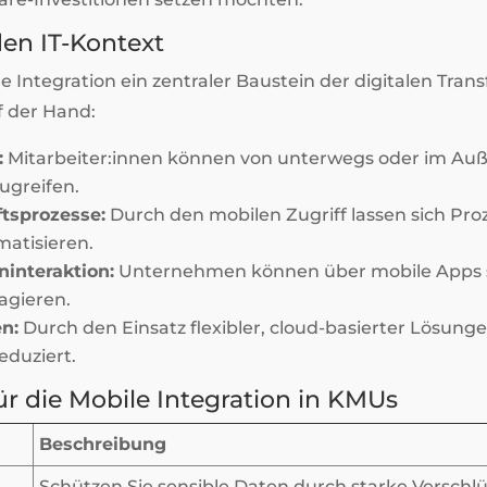
en IT-Kontext
e Integration ein zentraler Baustein der digitalen Tran
uf der Hand:
:
Mitarbeiter:innen können von unterwegs oder im Auße
ugreifen.
tsprozesse:
Durch den mobilen Zugriff lassen sich Proz
atisieren.
interaktion:
Unternehmen können über mobile Apps sc
gieren.
n:
Durch den Einsatz flexibler, cloud-basierter Lösun
eduziert.
ür die Mobile Integration in KMUs
Beschreibung
Schützen Sie sensible Daten durch starke Verschl