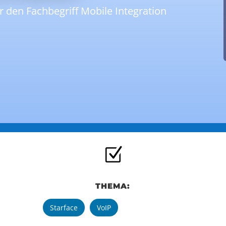
r den Fachbegriff Mobile Integration
Z
THEMA:
Starface
VoIP