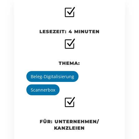
Z
LESEZEIT: 4 MINUTEN
Z
THEMA:
Beleg-Digitalisierung
Scannerbox
Z
FÜR: UNTERNEHMEN/
KANZLEIEN