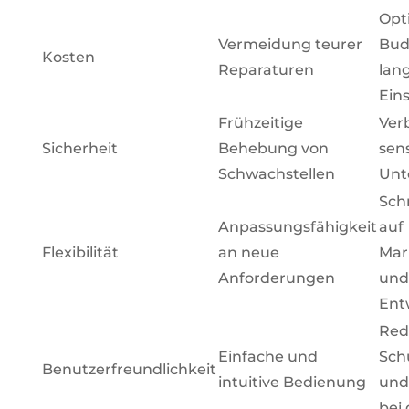
Opt
Vermeidung teurer
Bud
Kosten
Reparaturen
lang
Ein
Frühzeitige
Ver
Sicherheit
Behebung von
sens
Schwachstellen
Unt
Sch
Anpassungsfähigkeit
auf
Flexibilität
an neue
Mar
Anforderungen
und
Ent
Red
Einfache und
Sch
Benutzerfreundlichkeit
intuitive Bedienung
und
bei