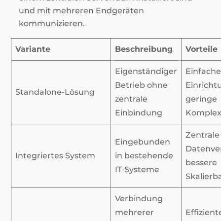
und mit mehreren Endgeräten
kommunizieren.
Variante
Beschreibung
Vorteile
Eigenständiger
Einfach
Betrieb ohne
Einricht
Standalone-Lösung
zentrale
geringe
Einbindung
Komplex
Zentrale
Eingebunden
Datenve
Integriertes System
in bestehende
bessere
IT-Systeme
Skalierb
Verbindung
mehrerer
Effizient