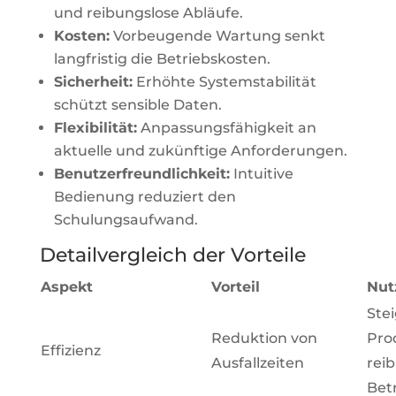
und reibungslose Abläufe.
Kosten:
Vorbeugende Wartung senkt
langfristig die Betriebskosten.
Sicherheit:
Erhöhte Systemstabilität
schützt sensible Daten.
Flexibilität:
Anpassungsfähigkeit an
aktuelle und zukünftige Anforderungen.
Benutzerfreundlichkeit:
Intuitive
Bedienung reduziert den
Schulungsaufwand.
Detailvergleich der Vorteile
Aspekt
Vorteil
Nut
Ste
Reduktion von
Pro
Effizienz
Ausfallzeiten
rei
Bet